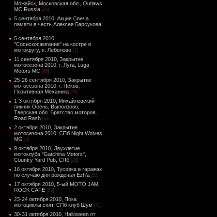
Можайск, Московская обл., Outlaws
MC Russia
[25]
5 сентября 2010, Акция Свеча
памяти в честь Алексея Барсукова
[23]
5 сентября 2010,
"Сосискосжигание" на костре в
мотокругу, п. Леболово
[7]
11 сентября 2010, Закрытие
мотосезона 2010, г. Луга, Luga
Motors MC
[95]
25-26 сентября 2010, Закрытие
мотосезона 2010, г. Псков,
Позитивная Механика
[76]
1-3 октября 2010, Михайловский
пикник Осень, Выползово,
Тверская обл. Братство моторов,
Road Rash
[63]
2 октября 2010, Закрытие
мотосезона 2010, СПб Night Wolves
MG
[3]
9 октября 2010, Двухлетие
мотоклуба "Gatchina Motors",
Country Yard Pub, СПб
[28]
16 октября 2010, Тусовка в гаражах
по случаю дня рожденья Ezh'а
[22]
17 октября 2010, 5-ый MOTO JAM,
ROCK CAFE
[57]
23-24 октября 2010, Пока
мотоциклы спят, СПб клуб Шум
[71]
30-31 октября 2010, Halloween от