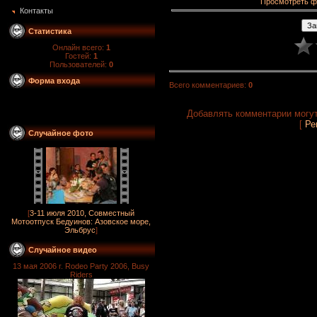
Просмотреть ф
Контакты
Статистика
Онлайн всего:
1
Гостей:
1
Пользователей:
0
Форма входа
Всего комментариев
:
0
Добавлять комментарии могут
[
Ре
Случайное фото
[
3-11 июля 2010, Совместный
Мотоотпуск Бедуинов: Азовское море,
Эльбрус
]
Случайное видео
13 мая 2006 г. Rodeo Party 2006, Busy
Riders