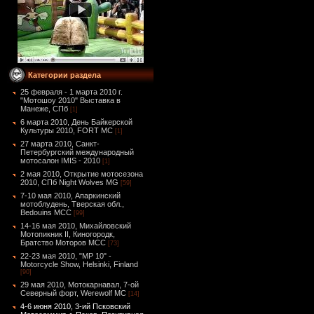
Категории раздела
25 февраля - 1 марта 2010 г.
"Мотошоу 2010" Выставка в
Манеже, СПб
[1]
6 марта 2010, День Байкерской
Культуры 2010, FORT MC
[1]
27 марта 2010, Санкт-
Петербургский международный
мотосалон IMIS - 2010
[1]
2 мая 2010, Открытие мотосезона
2010, СПб Night Wolves MG
[59]
7-10 мая 2010, Апаркинский
мотоблудень, Тверская обл.,
Bedouins MCC
[99]
14-16 мая 2010, Михайловский
Мотопикник II, Киногородк,
Братство Моторов MCC
[73]
22-23 мая 2010, "MP 10" -
Motorcycle Show, Helsinki, Finland
[90]
29 мая 2010, Мотокарнавал, 7-ой
Северный форт, Werewolf MC
[14]
4-6 июня 2010, 3-ий Псковский