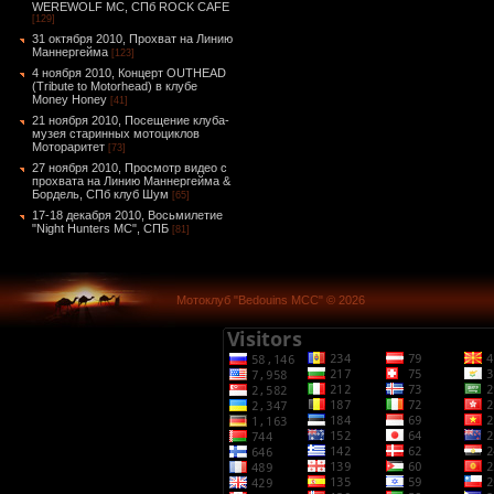
WEREWOLF MC, СПб ROCK CAFE
[129]
31 октября 2010, Прохват на Линию
Маннергейма
[123]
4 ноября 2010, Концерт OUTHEAD
(Tribute to Motorhead) в клубе
Money Honey
[41]
21 ноября 2010, Посещение клуба-
музея старинных мотоциклов
Мотораритет
[73]
27 ноября 2010, Просмотр видео с
прохвата на Линию Маннергейма &
Бордель, СПб клуб Шум
[65]
17-18 декабря 2010, Восьмилетие
"Night Hunters MC", СПБ
[81]
Мотоклуб "Bedouins MCC" © 2026