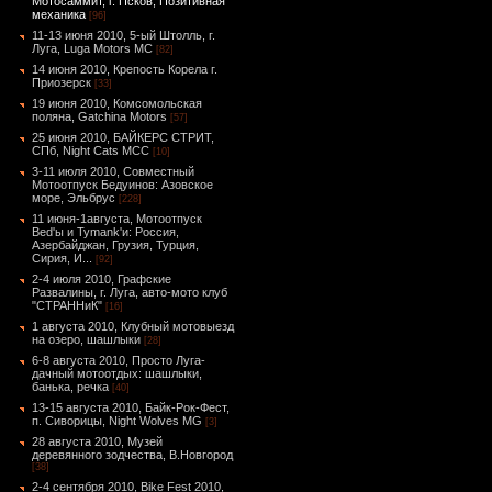
Мотосаммит, г. Псков, Позитивная
механика
[96]
11-13 июня 2010, 5-ый Штолль, г.
Луга, Luga Motors MC
[82]
14 июня 2010, Крепость Корела г.
Приозерск
[33]
19 июня 2010, Комсомольская
поляна, Gatchina Motors
[57]
25 июня 2010, БАЙКЕРС СТРИТ,
СПб, Night Cats МСС
[10]
3-11 июля 2010, Совместный
Мотоотпуск Бедуинов: Азовское
море, Эльбрус
[228]
11 июня-1августа, Мотоотпуск
Bed'ы и Tymank'и: Россия,
Азербайджан, Грузия, Турция,
Сирия, И...
[92]
2-4 июля 2010, Графские
Развалины, г. Луга, авто-мото клуб
"СТРАННиК"
[16]
1 августа 2010, Клубный мотовыезд
на озеро, шашлыки
[28]
6-8 августа 2010, Просто Луга-
дачный мотоотдых: шашлыки,
банька, речка
[40]
13-15 августа 2010, Байк-Рок-Фест,
п. Сиворицы, Night Wolves MG
[3]
28 августа 2010, Музей
деревянного зодчества, В.Новгород
[38]
2-4 сентября 2010, Bike Fest 2010,