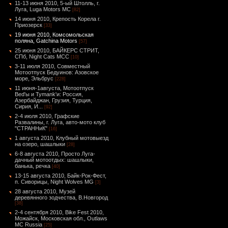
11-13 июня 2010, 5-ый Штолль, г.
Луга, Luga Motors MC
[82]
14 июня 2010, Крепость Корела г.
Приозерск
[33]
19 июня 2010, Комсомольская
поляна, Gatchina Motors
[57]
25 июня 2010, БАЙКЕРС СТРИТ,
СПб, Night Cats МСС
[10]
3-11 июля 2010, Совместный
Мотоотпуск Бедуинов: Азовское
море, Эльбрус
[228]
11 июня-1августа, Мотоотпуск
Bed'ы и Tymank'и: Россия,
Азербайджан, Грузия, Турция,
Сирия, И...
[92]
2-4 июля 2010, Графские
Развалины, г. Луга, авто-мото клуб
"СТРАННиК"
[16]
1 августа 2010, Клубный мотовыезд
на озеро, шашлыки
[28]
6-8 августа 2010, Просто Луга-
дачный мотоотдых: шашлыки,
банька, речка
[40]
13-15 августа 2010, Байк-Рок-Фест,
п. Сиворицы, Night Wolves MG
[3]
28 августа 2010, Музей
деревянного зодчества, В.Новгород
[38]
2-4 сентября 2010, Bike Fest 2010,
Можайск, Московская обл., Outlaws
MC Russia
[25]