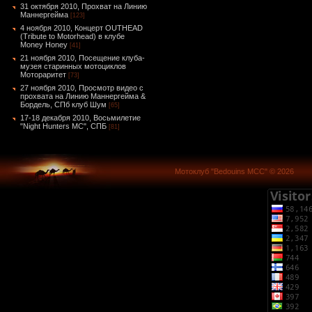
31 октября 2010, Прохват на Линию
Маннергейма
[123]
4 ноября 2010, Концерт OUTHEAD
(Tribute to Motorhead) в клубе
Money Honey
[41]
21 ноября 2010, Посещение клуба-
музея старинных мотоциклов
Мотораритет
[73]
27 ноября 2010, Просмотр видео с
прохвата на Линию Маннергейма &
Бордель, СПб клуб Шум
[65]
17-18 декабря 2010, Восьмилетие
"Night Hunters MC", СПБ
[81]
Мотоклуб "Bedouins MCC" © 2026