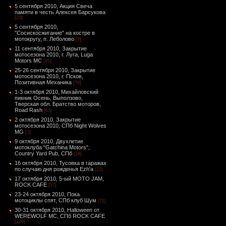
5 сентября 2010, Акция Свеча
памяти в честь Алексея Барсукова
[23]
5 сентября 2010,
"Сосискосжигание" на костре в
мотокругу, п. Леболово
[7]
11 сентября 2010, Закрытие
мотосезона 2010, г. Луга, Luga
Motors MC
[95]
25-26 сентября 2010, Закрытие
мотосезона 2010, г. Псков,
Позитивная Механика
[76]
1-3 октября 2010, Михайловский
пикник Осень, Выползово,
Тверская обл. Братство моторов,
Road Rash
[63]
2 октября 2010, Закрытие
мотосезона 2010, СПб Night Wolves
MG
[3]
9 октября 2010, Двухлетие
мотоклуба "Gatchina Motors",
Country Yard Pub, СПб
[28]
16 октября 2010, Тусовка в гаражах
по случаю дня рожденья Ezh'а
[22]
17 октября 2010, 5-ый MOTO JAM,
ROCK CAFE
[57]
23-24 октября 2010, Пока
мотоциклы спят, СПб клуб Шум
[71]
30-31 октября 2010, Halloween от
WEREWOLF MC, СПб ROCK CAFE
[129]