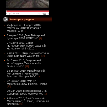
Категории раздела
25 февраля - 1 марта 2010 г.
"Мотошоу 2010" Выставка в
Манеже, СПб
[1]
6 марта 2010, День Байкерской
Культуры 2010, FORT MC
[1]
27 марта 2010, Санкт-
Петербургский международный
мотосалон IMIS - 2010
[1]
2 мая 2010, Открытие мотосезона
2010, СПб Night Wolves MG
[59]
7-10 мая 2010, Апаркинский
мотоблудень, Тверская обл.,
Bedouins MCC
[99]
14-16 мая 2010, Михайловский
Мотопикник II, Киногородк,
Братство Моторов MCC
[73]
22-23 мая 2010, "MP 10" -
Motorcycle Show, Helsinki, Finland
[90]
29 мая 2010, Мотокарнавал, 7-ой
Северный форт, Werewolf MC
[14]
4-6 июня 2010, 3-ий Псковский
Мотосаммит, г. Псков, Позитивная
механика
[96]