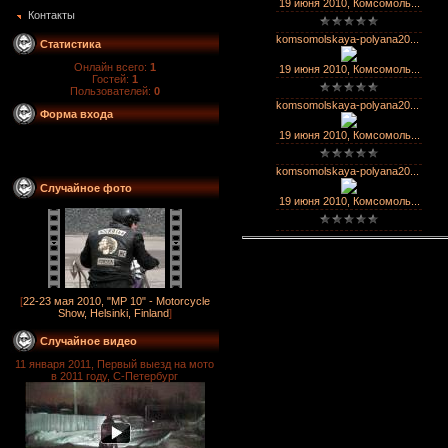
19 июня 2010, Комсомоль...
Контакты
komsomolskaya-polyana20...
Статистика
Онлайн всего:
1
19 июня 2010, Комсомоль...
Гостей:
1
Пользователей:
0
komsomolskaya-polyana20...
Форма входа
19 июня 2010, Комсомоль...
komsomolskaya-polyana20...
Случайное фото
19 июня 2010, Комсомоль...
[
22-23 мая 2010, "MP 10" - Motorcycle
Show, Helsinki, Finland
]
Случайное видео
11 января 2011, Первый выезд на мото
в 2011 году, С-Петербург