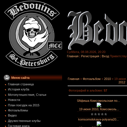
Суббота, 08.08.2026, 20:20
Главная
|
Регистрация
|
Вход
Приветству
Меню сайта
Главная
»
Фотоальбом
»
2010
» 19 июня 
2012
Главная страница
История клуба
Фотографий в альбоме
:
57
Мотопутешествия, Статьи
Новости
0Aфиша Комсомольская по...
План поездок на 2015
19 июня 2010, Комсомоль...
Фотоальбомы
Видео
komsomolskaya-polyana20...
Дружественные клубы
Гостевая книга