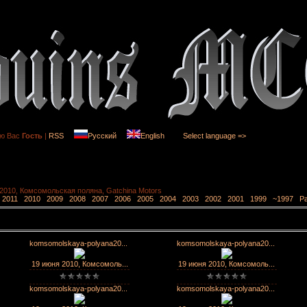
ю Вас
Гость
|
RSS
Русский
English
Select language =>
2010, Комсомольская поляна, Gatchina Motors
2011
2010
2009
2008
2007
2006
2005
2004
2003
2002
2001
1999
~1997
Ра
komsomolskaya-polyana20...
komsomolskaya-polyana20...
19 июня 2010, Комсомоль...
19 июня 2010, Комсомоль...
komsomolskaya-polyana20...
komsomolskaya-polyana20...