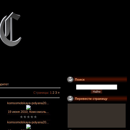
Поиск
ритет
Страницы
:
1
2
3
»
Перевести страницу
komsomolskaya-polyana20...
19 июня 2010, Комсомоль...
komsomolskaya-polyana20...