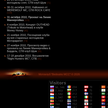
мотоциклы спят, СПб клуб Шум
[71]
30-31 октября 2010, Halloween от
WEREWOLF MC, СПб ROCK CAFE
[129]
31 октября 2010, Прохват на Линию
Маннергейма
[123]
4 ноября 2010, Концерт OUTHEAD
(Tribute to Motorhead) в клубе
Money Honey
[41]
21 ноября 2010, Посещение клуба-
музея старинных мотоциклов
Мотораритет
[73]
27 ноября 2010, Просмотр видео с
прохвата на Линию Маннергейма &
Бордель, СПб клуб Шум
[65]
17-18 декабря 2010, Восьмилетие
"Night Hunters MC", СПБ
[81]
Мотоклуб "Bedouins MCC" © 2026