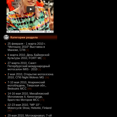
Категории раздела
25 февраля - 1 марта 2010 г.
"Мотошоу 2010" Выставка в
Манеже, СПб
[1]
6 марта 2010, День Байкерской
Культуры 2010, FORT MC
[1]
27 марта 2010, Санкт-
Петербургский международный
мотосалон IMIS - 2010
[1]
2 мая 2010, Открытие мотосезона
2010, СПб Night Wolves MG
[59]
7-10 мая 2010, Апаркинский
мотоблудень, Тверская обл.,
Bedouins MCC
[99]
14-16 мая 2010, Михайловский
Мотопикник II, Киногородк,
Братство Моторов MCC
[73]
22-23 мая 2010, "MP 10" -
Motorcycle Show, Helsinki, Finland
[90]
29 мая 2010, Мотокарнавал, 7-ой