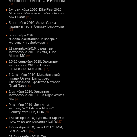
деревянного зодчества, В.Новгород
[38]
2-4 сентября 2010, Bike Fest 2010,
Можайск, Московская обл., Outlaws
MC Russia
[25]
5 сентября 2010, Акция Свеча
памяти в честь Алексея Барсукова
[23]
5 сентября 2010,
"Сосискосжигание" на костре в
мотокругу, п. Леболово
[7]
11 сентября 2010, Закрытие
мотосезона 2010, г. Луга, Luga
Motors MC
[95]
25-26 сентября 2010, Закрытие
мотосезона 2010, г. Псков,
Позитивная Механика
[76]
1-3 октября 2010, Михайловский
пикник Осень, Выползово,
Тверская обл. Братство моторов,
Road Rash
[63]
2 октября 2010, Закрытие
мотосезона 2010, СПб Night Wolves
MG
[3]
9 октября 2010, Двухлетие
мотоклуба "Gatchina Motors",
Country Yard Pub, СПб
[28]
16 октября 2010, Тусовка в гаражах
по случаю дня рожденья Ezh'а
[22]
17 октября 2010, 5-ый MOTO JAM,
ROCK CAFE
[57]
23-24 октября 2010, Пока