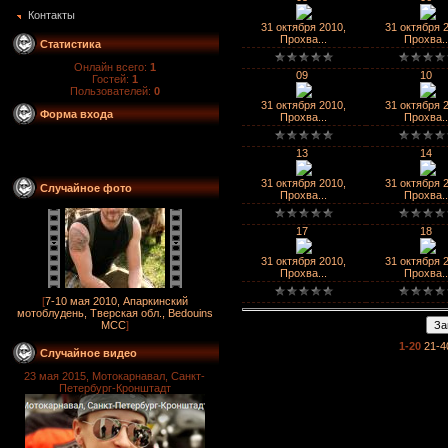
Контакты
31 октября 2010,
31 октября 
Прохва...
Прохва..
Статистика
Онлайн всего:
1
09
10
Гостей:
1
Пользователей:
0
31 октября 2010,
31 октября 
Форма входа
Прохва...
Прохва..
13
14
31 октября 2010,
31 октября 
Случайное фото
Прохва...
Прохва..
17
18
31 октября 2010,
31 октября 
Прохва...
Прохва..
[
7-10 мая 2010, Апаркинский
мотоблудень, Тверская обл., Bedouins
MCC
]
1-20
21-4
Случайное видео
23 мая 2015, Мотокарнавал, Санкт-
Петербург-Кронштадт