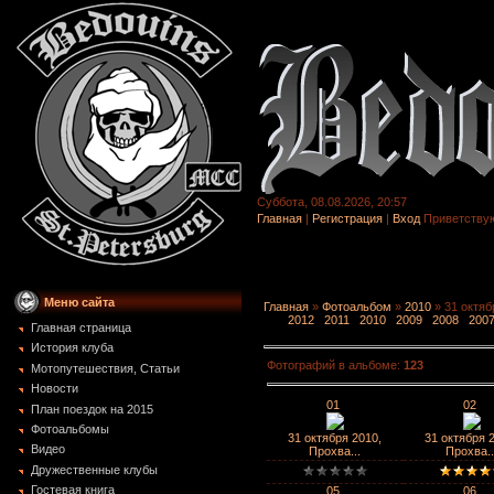
Суббота, 08.08.2026, 20:57
Главная
|
Регистрация
|
Вход
Приветству
Меню сайта
Главная
»
Фотоальбом
»
2010
» 31 октяб
2012
2011
2010
2009
2008
200
Главная страница
История клуба
Фотографий в альбоме
:
123
Мотопутешествия, Статьи
Новости
01
02
План поездок на 2015
Фотоальбомы
31 октября 2010,
31 октября 
Видео
Прохва...
Прохва..
Дружественные клубы
Гостевая книга
05
06