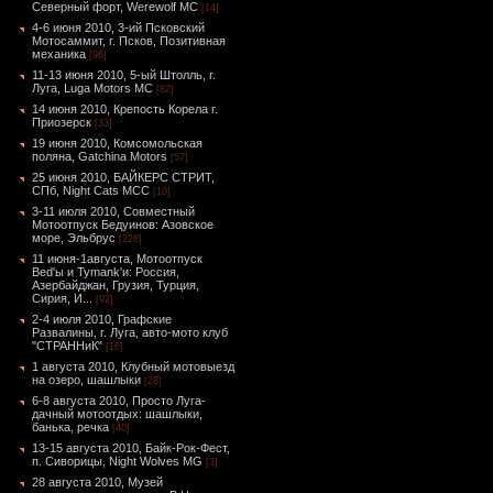
Северный форт, Werewolf MC
[14]
4-6 июня 2010, 3-ий Псковский
Мотосаммит, г. Псков, Позитивная
механика
[96]
11-13 июня 2010, 5-ый Штолль, г.
Луга, Luga Motors MC
[82]
14 июня 2010, Крепость Корела г.
Приозерск
[33]
19 июня 2010, Комсомольская
поляна, Gatchina Motors
[57]
25 июня 2010, БАЙКЕРС СТРИТ,
СПб, Night Cats МСС
[10]
3-11 июля 2010, Совместный
Мотоотпуск Бедуинов: Азовское
море, Эльбрус
[228]
11 июня-1августа, Мотоотпуск
Bed'ы и Tymank'и: Россия,
Азербайджан, Грузия, Турция,
Сирия, И...
[92]
2-4 июля 2010, Графские
Развалины, г. Луга, авто-мото клуб
"СТРАННиК"
[16]
1 августа 2010, Клубный мотовыезд
на озеро, шашлыки
[28]
6-8 августа 2010, Просто Луга-
дачный мотоотдых: шашлыки,
банька, речка
[40]
13-15 августа 2010, Байк-Рок-Фест,
п. Сиворицы, Night Wolves MG
[3]
28 августа 2010, Музей