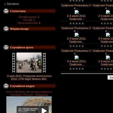
Контакты
Графские Развалины 2-
Графские Разва
4 ...
4 ...
Статистика
2-4 июля 2010,
2-4 июля 2
Онлайн всего:
1
Графские...
Графские.
Гостей:
1
Пользователей:
0
Графские Развалины 2-
Графские Разва
Форма входа
4 ...
4 ...
2-4 июля 2010,
2-4 июля 2
Графские...
Графские.
Случайное фото
Графские Развалины 2-
Графские Разва
4 ...
4 ...
2-4 июля 2010,
2-4 июля 2
Графские...
Графские.
[
2 мая 2010, Открытие мотосезона
2010, СПб Night Wolves MG
]
Случайное видео
3.07-1.08.2010, Мотоотпуск Bed'ы и
Tymank'и: Россия - Иордания