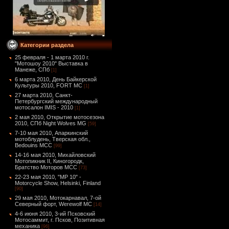
Категории раздела
25 февраля - 1 марта 2010 г.
"Мотошоу 2010" Выставка в
Манеже, СПб
[1]
6 марта 2010, День Байкерской
Культуры 2010, FORT MC
[1]
27 марта 2010, Санкт-
Петербургский международный
мотосалон IMIS - 2010
[1]
2 мая 2010, Открытие мотосезона
2010, СПб Night Wolves MG
[59]
7-10 мая 2010, Апаркинский
мотоблудень, Тверская обл.,
Bedouins MCC
[99]
14-16 мая 2010, Михайловский
Мотопикник II, Киногородк,
Братство Моторов MCC
[73]
22-23 мая 2010, "MP 10" -
Motorcycle Show, Helsinki, Finland
[90]
29 мая 2010, Мотокарнавал, 7-ой
Северный форт, Werewolf MC
[14]
4-6 июня 2010, 3-ий Псковский
Мотосаммит, г. Псков, Позитивная
механика
[96]