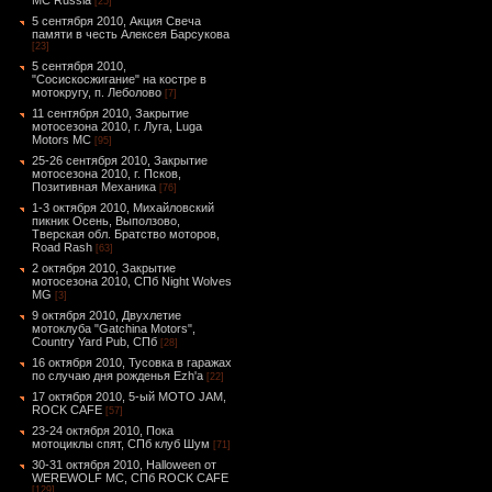
MC Russia
[25]
5 сентября 2010, Акция Свеча
памяти в честь Алексея Барсукова
[23]
5 сентября 2010,
"Сосискосжигание" на костре в
мотокругу, п. Леболово
[7]
11 сентября 2010, Закрытие
мотосезона 2010, г. Луга, Luga
Motors MC
[95]
25-26 сентября 2010, Закрытие
мотосезона 2010, г. Псков,
Позитивная Механика
[76]
1-3 октября 2010, Михайловский
пикник Осень, Выползово,
Тверская обл. Братство моторов,
Road Rash
[63]
2 октября 2010, Закрытие
мотосезона 2010, СПб Night Wolves
MG
[3]
9 октября 2010, Двухлетие
мотоклуба "Gatchina Motors",
Country Yard Pub, СПб
[28]
16 октября 2010, Тусовка в гаражах
по случаю дня рожденья Ezh'а
[22]
17 октября 2010, 5-ый MOTO JAM,
ROCK CAFE
[57]
23-24 октября 2010, Пока
мотоциклы спят, СПб клуб Шум
[71]
30-31 октября 2010, Halloween от
WEREWOLF MC, СПб ROCK CAFE
[129]