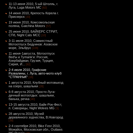
11-13 июня 2010, 5-ый Штолль, г.
Луга, Luga Motors MC
[82]
14 июня 2010, Крепость Корела г.
Приозерск
[33]
19 июня 2010, Комсомольская
поляна, Gatchina Motors
[57]
25 июня 2010, БАЙКЕРС СТРИТ,
СПб, Night Cats МСС
[10]
3-11 июля 2010, Совместный
Мотоотпуск Бедуинов: Азовское
море, Эльбрус
[228]
11 июня-1августа, Мотоотпуск
Bed'ы и Tymank'и: Россия,
Азербайджан, Грузия, Турция,
Сирия, И...
[92]
2-4 июля 2010, Графские
Развалины, г. Луга, авто-мото клуб
"СТРАННиК"
[16]
1 августа 2010, Клубный мотовыезд
на озеро, шашлыки
[28]
6-8 августа 2010, Просто Луга-
дачный мотоотдых: шашлыки,
банька, речка
[40]
13-15 августа 2010, Байк-Рок-Фест,
п. Сиворицы, Night Wolves MG
[3]
28 августа 2010, Музей
деревянного зодчества, В.Новгород
[38]
2-4 сентября 2010, Bike Fest 2010,
Можайск, Московская обл., Outlaws