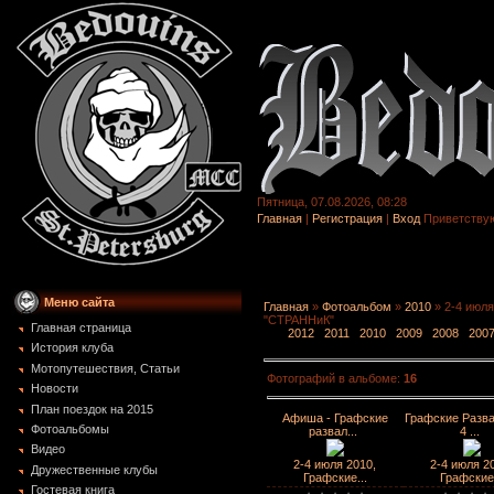
Пятница, 07.08.2026, 08:28
Главная
|
Регистрация
|
Вход
Приветству
Меню сайта
Главная
»
Фотоальбом
»
2010
» 2-4 июля
"СТРАННиК"
Главная страница
2012
2011
2010
2009
2008
200
История клуба
Мотопутешествия, Статьи
Фотографий в альбоме
:
16
Новости
План поездок на 2015
Aфиша - Графские
Графские Разва
Фотоальбомы
развал...
4 ...
Видео
2-4 июля 2010,
2-4 июля 2
Дружественные клубы
Графские...
Графские.
Гостевая книга