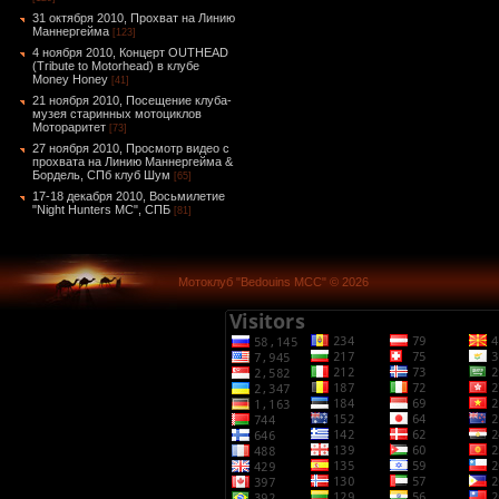
31 октября 2010, Прохват на Линию
Маннергейма
[123]
4 ноября 2010, Концерт OUTHEAD
(Tribute to Motorhead) в клубе
Money Honey
[41]
21 ноября 2010, Посещение клуба-
музея старинных мотоциклов
Мотораритет
[73]
27 ноября 2010, Просмотр видео с
прохвата на Линию Маннергейма &
Бордель, СПб клуб Шум
[65]
17-18 декабря 2010, Восьмилетие
"Night Hunters MC", СПБ
[81]
Мотоклуб "Bedouins MCC" © 2026