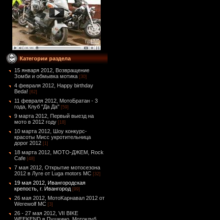
Категории раздела
15 января 2012, Возвращение
Зомби и обмывка мотика
[30]
4 февраля 2012, Happy birthday
Beda!
[62]
11 февраля 2012, МотоБратан - 3
года, Клуб "Да Да"
[59]
9 марта 2012, Первый выезд на
мото в 2012 году
[18]
10 марта 2012, Шоу конкурс-
красоты Мисс укротительница
дорог 2012
[1]
18 марта 2012, МОТО-ДЖЕМ, Rock
Cafe
[48]
7 мая 2012, Открытие мотосезона
2012 в Луге от Luga motors MC
[32]
19 мая 2012, Ивангородская
крепость, г. Ивангород
[99]
26 мая 2012, МотоKарнавал 2012 от
Werewolf МС
[3]
26 - 27 мая 2012, VII BIKE
WEEKEND в Пушкино, Мотоклуб