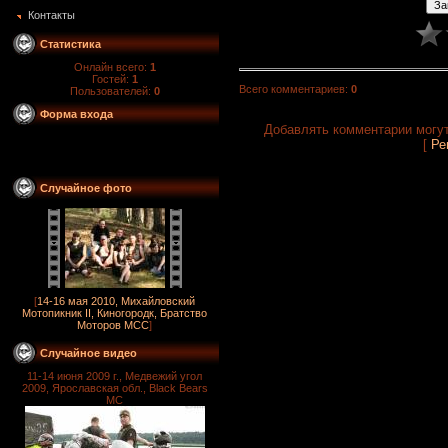
Контакты
Статистика
Онлайн всего:
1
Гостей:
1
Всего комментариев
:
0
Пользователей:
0
Форма входа
Добавлять комментарии могут
[
Ре
Случайное фото
[
14-16 мая 2010, Михайловский
Мотопикник II, Киногородк, Братство
Моторов MCC
]
Случайное видео
11-14 июня 2009 г., Медвежий угол
2009, Ярославская обл., Black Bears
MC