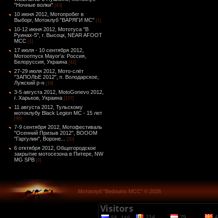
"Ночные волки"
[43]
10 июня 2012, Мотопробег в
Выборг, Мотоклуб "ВАРЯГИ МС"
[1]
10-12 июня 2012, Мототуса "В
Руинах-5", г. Высоцк, NEAR AFOOT
MCC
[1]
17 июля - 10 сентября 2012,
Мотоотпуск Mayor'а: Россия,
Белоруссия, Украина
[42]
27-29 июля 2012, Мото-слёт
"ЗАПОЛЬЕ 2012", п. Володарское,
Лужский р-н
[19]
3-5 августа 2012, MotoGonevo 2012,
г. Харьков, Украина
[157]
11 августа 2012, Тульскому
мотоклубу Black Legion MC - 15 лет
[48]
7-9 сентября 2012, Мотофестиваль
"Осенний Призыв 2012", ВОООМ
"Гаргулии", Вороне...
[20]
6 отктября 2012, Общегородское
закрытие мотосезона в Питере, NW
MG SPB
[0]
Мотоклуб "Bedouins MCC" © 2026