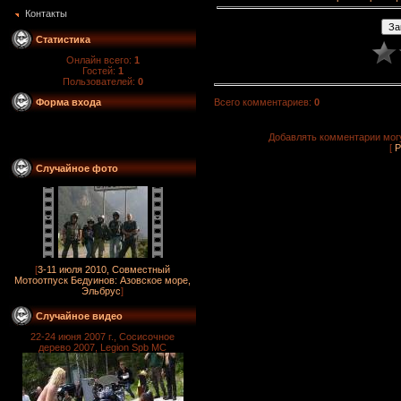
Контакты
Статистика
Онлайн всего:
1
Гостей:
1
Пользователей:
0
Всего комментариев
:
0
Форма входа
Добавлять комментарии могу
[
Р
Случайное фото
[
3-11 июля 2010, Совместный
Мотоотпуск Бедуинов: Азовское море,
Эльбрус
]
Случайное видео
22-24 июня 2007 г., Сосисочное
дерево 2007, Legion Spb MC