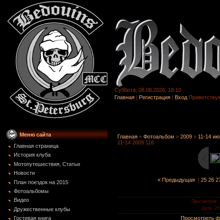
Суббота, 08.08.2026, 18:10
Главная
|
Регистрация
|
Вход
Приветству
Меню сайта
Главная
»
Фотоальбом
»
2009
»
11-14 ию
11-14 2009 118
Главная страница
История клуба
Мотопутешествия, Статьи
Новости
« Предыдущая
|
25
26
2
План поездок на 2015
Фотоальбомы
Видео
Просмотров
:
Дата
: 25
Дружественные клубы
Просмотреть ф
Гостевая книга