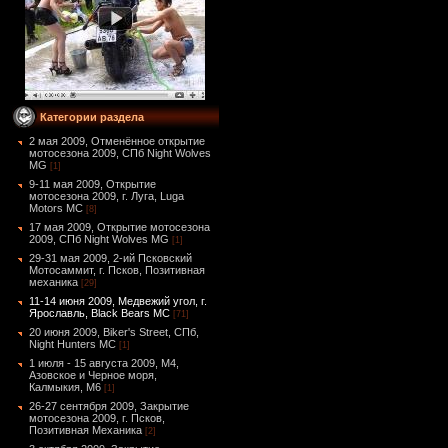
Категории раздела
2 мая 2009, Отменённое открытие
мотосезона 2009, СПб Night Wolves
MG
[1]
9-11 мая 2009, Открытие
мотосезона 2009, г. Луга, Luga
Motors MC
[8]
17 мая 2009, Открытие мотосезона
2009, СПб Night Wolves MG
[1]
29-31 мая 2009, 2-ий Псковский
Мотосаммит, г. Псков, Позитивная
механика
[29]
11-14 июня 2009, Медвежий угол, г.
Ярославль, Black Bears MC
[71]
20 июня 2009, Biker's Street, СПб,
Night Hunters MC
[1]
1 июля - 15 августа 2009, М4,
Азовское и Черное моря,
Калмыкия, М6
[1]
26-27 сентября 2009, Закрытие
мотосезона 2009, г. Псков,
Позитивная Механика
[2]