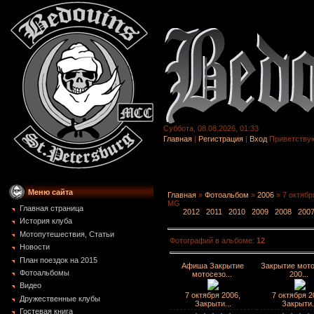
Суббота, 08.08.2026, 01:33
Главная
|
Регистрация
|
Вход
Приветству
Меню сайта
Главная
»
Фотоальбом
»
2006
» 7 октябр
MG
Главная страница
2012
2011
2010
2009
2008
200
История клуба
Мотопутешествия, Статьи
Фотографий в альбоме
:
12
Новости
План поездок на 2015
Афиша Закрытие
Закрытие мот
Фотоальбомы
мотосезо...
200...
Видео
7 октября 2006,
7 октября 2
Дружественные клубы
Закрыти...
Закрыти.
Гостевая книга