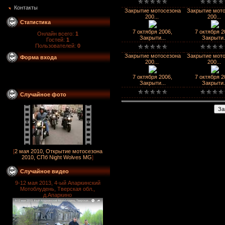
Контакты
Закрытие мотосезона
Закрытие мот
200...
200...
Статистика
7 октября 2006,
7 октября 2
Онлайн всего:
1
Закрыти...
Закрыти.
Гостей:
1
Пользователей:
0
Закрытие мотосезона
Закрытие мот
Форма входа
200...
200...
7 октября 2006,
7 октября 2
Закрыти...
Закрыти.
Случайное фото
[
2 мая 2010, Открытие мотосезона
2010, СПб Night Wolves MG
]
Случайное видео
9-12 мая 2013, 4-ый Апаркинский
Мотоблудень, Тверская обл.,
д.Апаркино