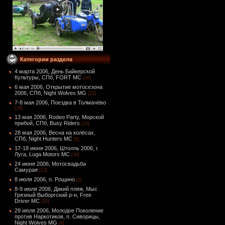
Категории раздела
4 марта 2006, День Байкерской
Культуры, СПб, FORT MC
[36]
6 мая 2006, Открытие мотосезона
2006, СПб, Night Wolves MG
[23]
7-8 мая 2006, Поездка в Толмачёво
[18]
13 мая 2006, Rodeo Party, Морской
прибой, СПб, Busy Riders
[13]
28 мая 2006, Весна на колёсах,
СПб, Night Hunters MC
[8]
17-18 июня 2006, Штолль 2006, г.
Луга, Luga Motors MC
[35]
24 июня 2006, Мотосвадьба
Самурая
[13]
8 июля 2006, п. Рощино
[2]
8-9 июля 2006, Дикий пляж, Мыс
Грязный Выборгский р-н, Free
Driver MC
[20]
29 июля 2006, Молодое Поколение
против Наркотиков, п. Сиворицы,
Night Wolves MG
[4]