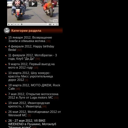
Категории раздела
15 января 2012, Возвращение
Зомби и обмывка мотика
[30]
4 февраля 2012, Happy birthday
Beda!
[62]
11 февраля 2012, МотоБратан - 3
года, Клуб "Да Да"
[59]
9 марта 2012, Первый выезд на
мото в 2012 году
[18]
10 марта 2012, Шоу конкурс-
красоты Мисс укротительница
дорог 2012
[1]
18 марта 2012, МОТО-ДЖЕМ, Rock
Cafe
[48]
7 мая 2012, Открытие мотосезона
2012 в Луге от Luga motors MC
[32]
19 мая 2012, Ивангородская
крепость, г. Ивангород
[99]
26 мая 2012, МотоKарнавал 2012 от
Werewolf МС
[3]
26 - 27 мая 2012, VII BIKE
WEEKEND в Пушкино, Мотоклуб
"Ночные волки"
[43]