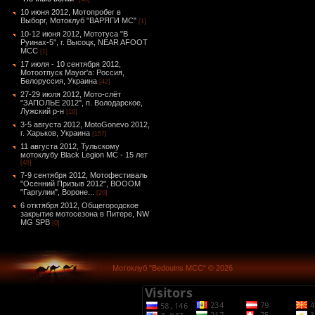
10 июня 2012, Мотопробег в
Выборг, Мотоклуб "ВАРЯГИ МС"
[1]
10-12 июня 2012, Мототуса "В
Руинах-5", г. Высоцк, NEAR AFOOT
MCC
[1]
17 июля - 10 сентября 2012,
Мотоотпуск Mayor'а: Россия,
Белоруссия, Украина
[42]
27-29 июля 2012, Мото-слёт
"ЗАПОЛЬЕ 2012", п. Володарское,
Лужский р-н
[19]
3-5 августа 2012, MotoGonevo 2012,
г. Харьков, Украина
[157]
11 августа 2012, Тульскому
мотоклубу Black Legion MC - 15 лет
[48]
7-9 сентября 2012, Мотофестиваль
"Осенний Призыв 2012", ВОООМ
"Гаргулии", Вороне...
[20]
6 отктября 2012, Общегородское
закрытие мотосезона в Питере, NW
MG SPB
[0]
Мотоклуб "Bedouins MCC" © 2026