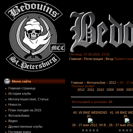
Пятница, 07.08.2026, 23:20
Главная
|
Регистрация
|
Вход
Приветству
Меню сайта
Главная
»
Фотоальбом
»
2012
» 26 - 27 
"Ночные волки"
Главная страница
2012
2011
2010
2009
2008
200
История клуба
Мотопутешествия, Статьи
Фотографий в альбоме
:
43
Новости
План поездок на 2015
40. VII BIKE WEEKEND
41. VII BIKE 
Фотоальбомы
20...
20...
Видео
26 - 27 мая 2012, VII B...
26 - 27 мая 2012,
Дружественные клубы
Гостевая книга