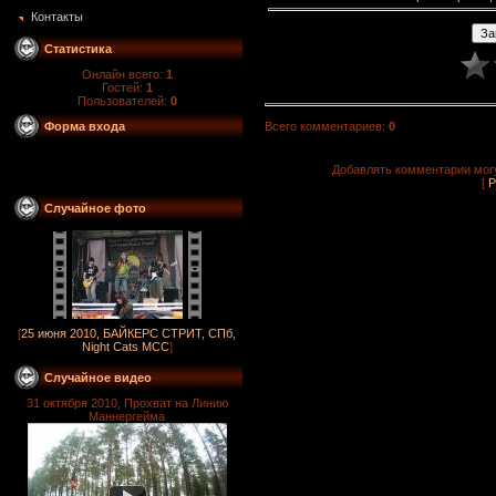
Контакты
Статистика
Онлайн всего:
1
Гостей:
1
Пользователей:
0
Всего комментариев
:
0
Форма входа
Добавлять комментарии могу
[
Р
Случайное фото
[
25 июня 2010, БАЙКЕРС СТРИТ, СПб,
Night Cats МСС
]
Случайное видео
31 октября 2010, Прохват на Линию
Маннергейма