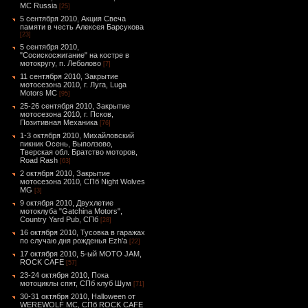
MC Russia
[25]
5 сентября 2010, Акция Свеча
памяти в честь Алексея Барсукова
[23]
5 сентября 2010,
"Сосискосжигание" на костре в
мотокругу, п. Леболово
[7]
11 сентября 2010, Закрытие
мотосезона 2010, г. Луга, Luga
Motors MC
[95]
25-26 сентября 2010, Закрытие
мотосезона 2010, г. Псков,
Позитивная Механика
[76]
1-3 октября 2010, Михайловский
пикник Осень, Выползово,
Тверская обл. Братство моторов,
Road Rash
[63]
2 октября 2010, Закрытие
мотосезона 2010, СПб Night Wolves
MG
[3]
9 октября 2010, Двухлетие
мотоклуба "Gatchina Motors",
Country Yard Pub, СПб
[28]
16 октября 2010, Тусовка в гаражах
по случаю дня рожденья Ezh'а
[22]
17 октября 2010, 5-ый MOTO JAM,
ROCK CAFE
[57]
23-24 октября 2010, Пока
мотоциклы спят, СПб клуб Шум
[71]
30-31 октября 2010, Halloween от
WEREWOLF MC, СПб ROCK CAFE