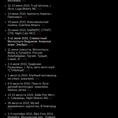
механика
[96]
11-13 июня 2010, 5-ый Штолль, г.
Луга, Luga Motors MC
[82]
14 июня 2010, Крепость Корела г.
Приозерск
[33]
19 июня 2010, Комсомольская
поляна, Gatchina Motors
[57]
25 июня 2010, БАЙКЕРС СТРИТ,
СПб, Night Cats МСС
[10]
3-11 июля 2010, Совместный
Мотоотпуск Бедуинов: Азовское
море, Эльбрус
[228]
11 июня-1августа, Мотоотпуск
Bed'ы и Tymank'и: Россия,
Азербайджан, Грузия, Турция,
Сирия, И...
[92]
2-4 июля 2010, Графские
Развалины, г. Луга, авто-мото клуб
"СТРАННиК"
[16]
1 августа 2010, Клубный мотовыезд
на озеро, шашлыки
[28]
6-8 августа 2010, Просто Луга-
дачный мотоотдых: шашлыки,
банька, речка
[40]
13-15 августа 2010, Байк-Рок-Фест,
п. Сиворицы, Night Wolves MG
[3]
28 августа 2010, Музей
деревянного зодчества, В.Новгород
[38]
2-4 сентября 2010, Bike Fest 2010,
Можайск, Московская обл., Outlaws