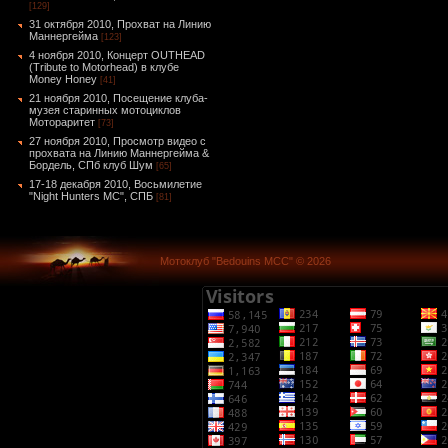
[129]
31 октября 2010, Прохват на Линию
Маннергейма
[123]
4 ноября 2010, Концерт OUTHEAD
(Tribute to Motorhead) в клубе
Money Honey
[41]
21 ноября 2010, Посещение клуба-
музея старинных мотоциклов
Мотораритет
[73]
27 ноября 2010, Просмотр видео с
прохвата на Линию Маннергейма &
Бордель, СПб клуб Шум
[65]
17-18 декабря 2010, Восьмилетие
"Night Hunters MC", СПБ
[81]
Мотоклуб "Bedouins MCC" © 2026