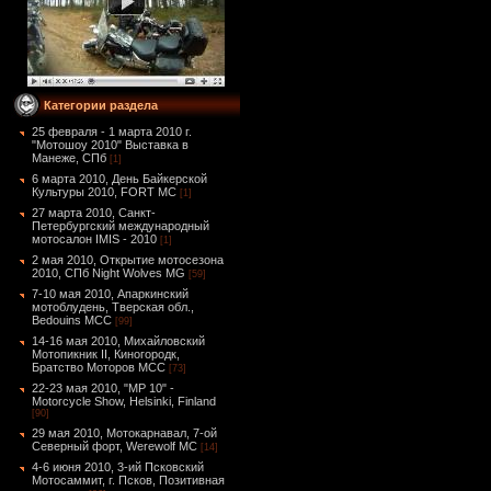
Категории раздела
25 февраля - 1 марта 2010 г.
"Мотошоу 2010" Выставка в
Манеже, СПб
[1]
6 марта 2010, День Байкерской
Культуры 2010, FORT MC
[1]
27 марта 2010, Санкт-
Петербургский международный
мотосалон IMIS - 2010
[1]
2 мая 2010, Открытие мотосезона
2010, СПб Night Wolves MG
[59]
7-10 мая 2010, Апаркинский
мотоблудень, Тверская обл.,
Bedouins MCC
[99]
14-16 мая 2010, Михайловский
Мотопикник II, Киногородк,
Братство Моторов MCC
[73]
22-23 мая 2010, "MP 10" -
Motorcycle Show, Helsinki, Finland
[90]
29 мая 2010, Мотокарнавал, 7-ой
Северный форт, Werewolf MC
[14]
4-6 июня 2010, 3-ий Псковский
Мотосаммит, г. Псков, Позитивная