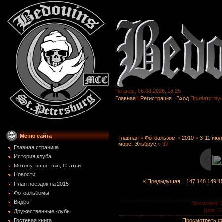
Четверг, 06.08.2026, 18:25
Главная
|
Регистрация
|
Вход
Приветству
Меню сайта
Главная
»
Фотоальбом
»
2010
»
3-11 ию
море, Эльбрус
» 30
Главная страница
История клуба
Мотопутешествия, Статьи
Новости
« Предыдущая
|
147
148
149
1
План поездок на 2015
Фотоальбомы
Видео
Просмотров
: 
Дата
: 13
Дружественные клубы
Просмотреть ф
Гостевая книга